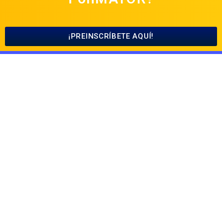
¡PREINSCRÍBETE AQUÍ!
Institución de Educación para el Trabajo y Desarrollo Humano
– Registrado SIET – Sujeta a inspección por la Secretaría de
Educación Municipal de Yopal
Nuestros Programas
Auxiliar en Salud Oral
Auxiliar en Administrativo en Salud